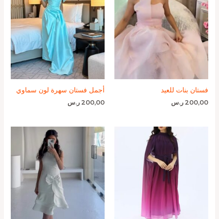
فستان بنات للعيد
أجمل فستان سهرة لون سماوي
200,00
ر.س
200,00
ر.س