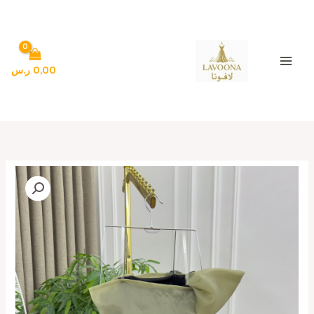
خطي
لى
لمحتوى
0,00
ر.س
كمية
فساتين
سهره
لون
اسود
في
اخضر