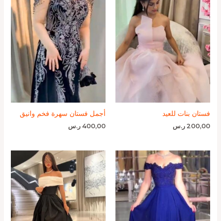
فستان بنات للعيد
أجمل فستان سهرة فخم وانيق
200,00
ر.س
400,00
ر.س