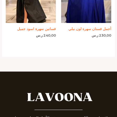
أجمل فستان سهرة لون نيلي
فساتين سهرة اسود جميل
230,00
ر.س
240,00
ر.س
_______________________