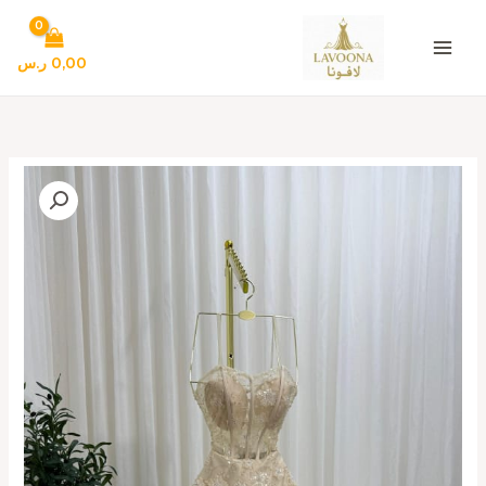
خطي
لى
لمحتوى
0,00
ر.س
كمية
فساتين
سهره
لون
أوف
وايت