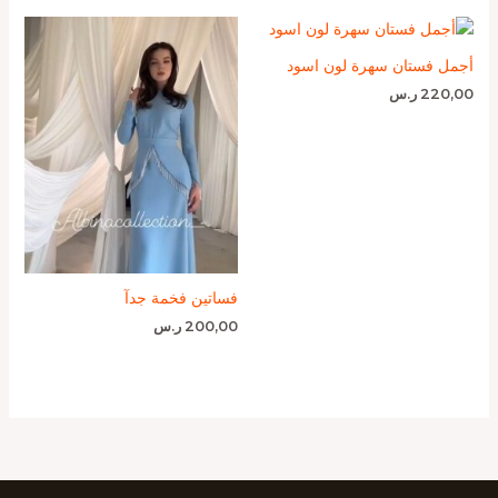
أجمل فستان سهرة لون اسود
220,00
ر.س
فساتين فخمة جدآ
200,00
ر.س