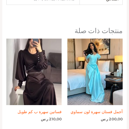
منتجات ذات صلة
أجمل فستان سهرة لون سماوي
فساتين سهرة ب كم طويل
200,00
ر.س
210,00
ر.س