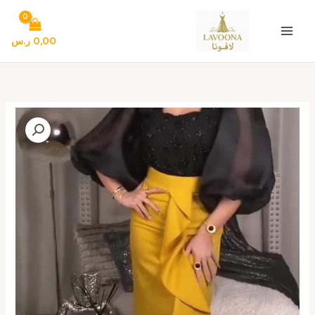
خطي
لى
لمحتوى
0,00
ر.س
كمية
فساتين
سهره
روعه