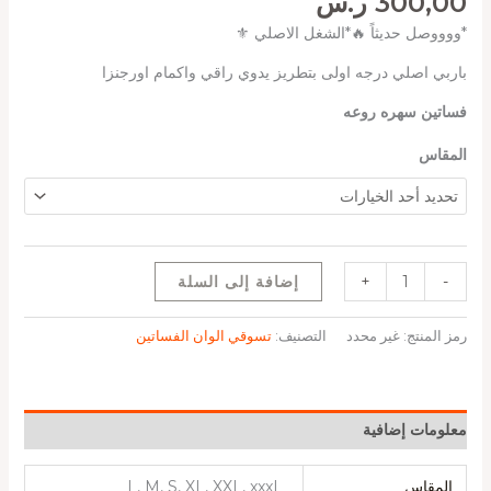
300,00
ر.س
*ووووصل حديثاً 🔥*الشغل الاصلي ⚜️
باربي اصلي درجه اولى بتطريز يدوي راقي واكمام اورجنزا
فساتين سهره روعه
المقاس
-
+
إضافة إلى السلة
رمز المنتج:
غير محدد
التصنيف:
تسوقي الوان الفساتين
معلومات إضافية
المقاس
L, M, S, XL, XXL, xxxL