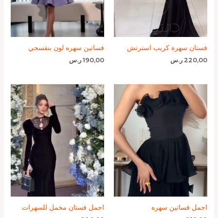
فستان سهرة كريب استرتش
فساتين سهره لون بنفسجي
220,00
ر.س
190,00
ر.س
اجمل فساتين سهره
اجمل فستان مخمل للسهرات