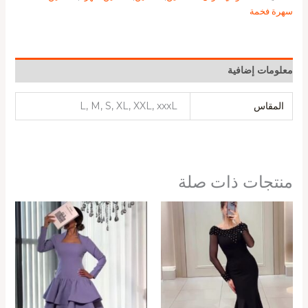
سهرة فخمة
معلومات إضافية
المقاس
L, M, S, XL, XXL, xxxL
منتجات ذات صلة