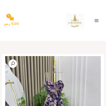
خطي
لى
لمحتوى
0,00
ر.س
كمية
فساتين
سهره
روعه