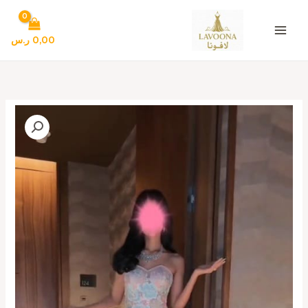
خطي
لى
لمحتوى
0,00
ر.س
كمية
فساتين
سهره
انيقه
جدا