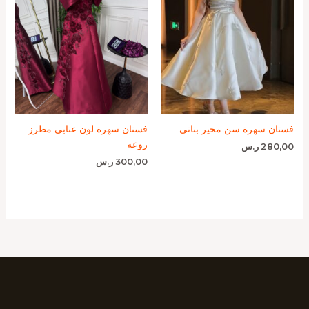
فستان سهرة سن محير بناتي
فستان سهرة لون عنابي مطرز
روعه
280,00
ر.س
300,00
ر.س