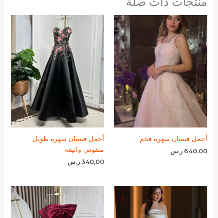
منتجات ذات صلة
أجمل فستان سهرة فخم
أجمل فستان سهرة طويل
منفوش وانيقه
640,00
ر.س
340,00
ر.س