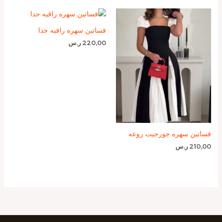
فساتين سهره راقيه جدا
220,00
ر.س
فساتين سهره جورجيت روعه
210,00
ر.س