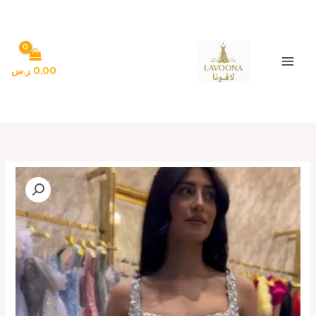
خطي
لى
لمحتوى
0,00
ر.س