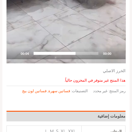
00:04
00:00
الخرز الاصلي
هذا المنتج غير متوفر في المخزون حالياً.
رمز المنتج:
غير محدد
التصنيفات:
فساتين سهرة
,
فساتين لون بيج
معلومات إضافية
المقاس
L, M, S, XL, XXL