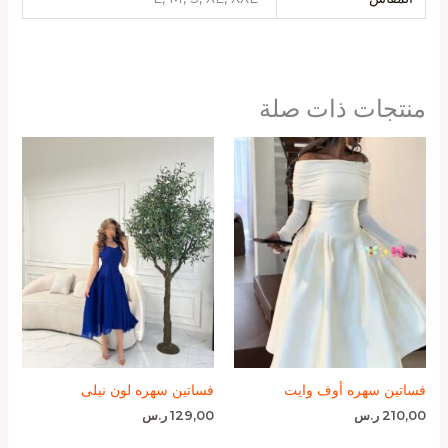
منتجات ذات صلة
فساتين سهره أوف وايت
فساتين سهره لون نيلى
210,00
ر.س
129,00
ر.س