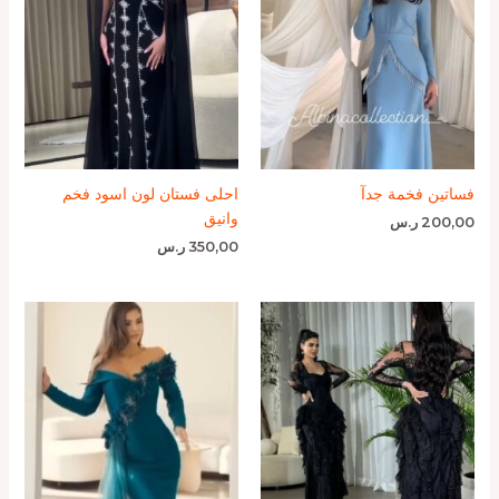
فساتين فخمة جدآ
احلى فستان لون اسود فخم
وانيق
200,00
ر.س
350,00
ر.س