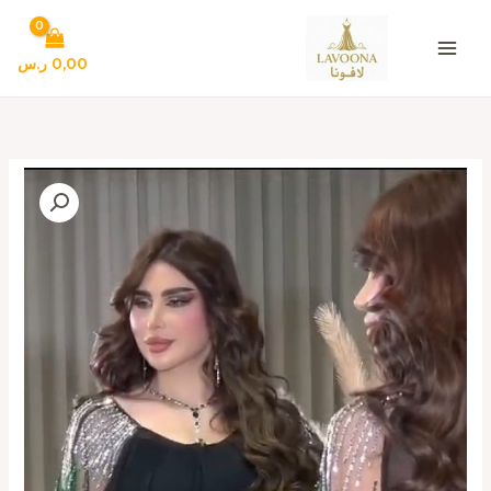
خطي
لى
لمحتوى
0,00
ر.س