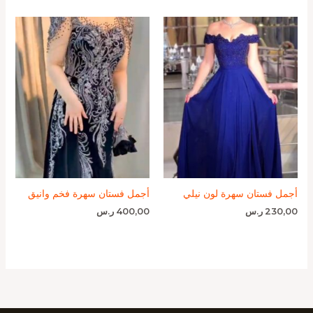
أجمل فستان سهرة لون نيلي
أجمل فستان سهرة فخم وانيق
230,00
ر.س
400,00
ر.س