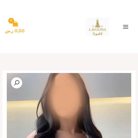
خطي
لى
لمحتوى
0,00
ر.س
كمية
فساتين
سهرة
ناعمة
أنيقة