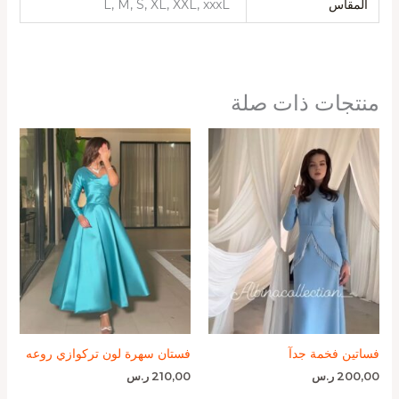
المقاس
L, M, S, XL, XXL, xxxL
منتجات ذات صلة
فساتين فخمة جدآ
فستان سهرة لون تركوازي روعه
200,00
ر.س
210,00
ر.س