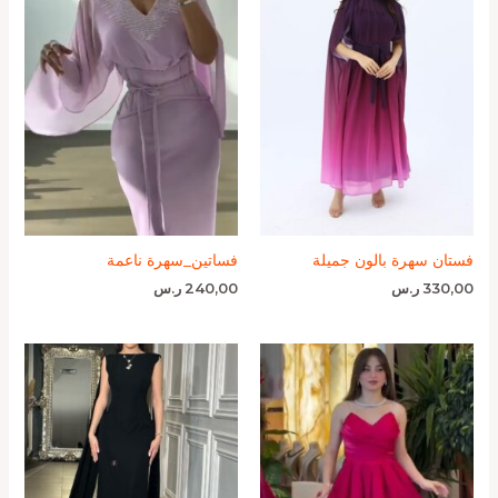
فستان سهرة بالون جميلة
فساتين_سهرة ناعمة
330,00
ر.س
240,00
ر.س