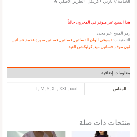
الخـامة // باربي +كرنكل +تطريز الاصلي 🔥
هذا المنتج غير متوفر في المخزون حالياً.
رمز المنتج:
غير محدد
التصنيفات:
تسوقي الوان الفساتين
,
فساتين
,
فساتين سهرة فخمة
,
فساتين
لون موف
,
فساتين ميد
,
كوليكشن العيد
معلومات إضافية
المقاس
L, M, S, XL, XXL, xxxL
منتجات ذات صلة