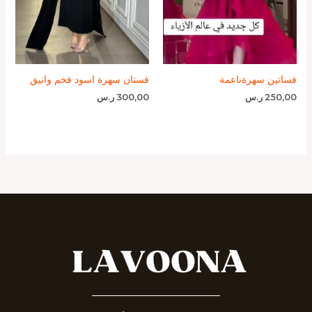
فساتين سهرةناعمة
فستان سهرة اسود فخم وانيق
250,00
ر.س
300,00
ر.س
_______________________