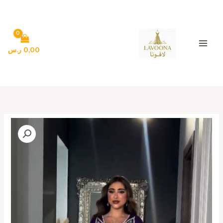
خطي
لى
لمحتوى
0,00
ر.س