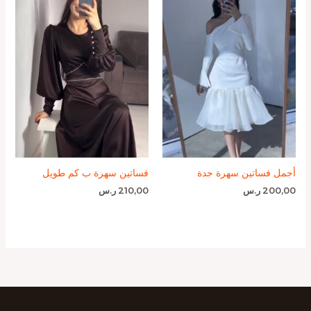
أجمل فساتين سهرة جدة
فساتين سهرة ب كم طويل
200,00
ر.س
210,00
ر.س