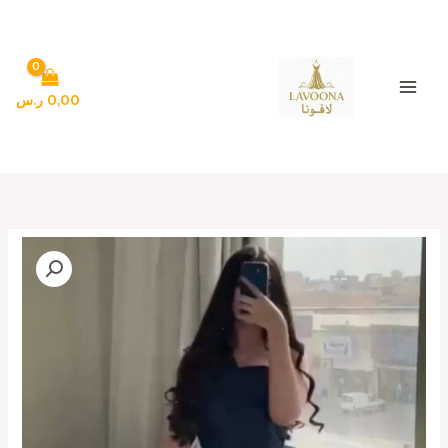
خطي
لى
لمحتوى
0,00
ر.س