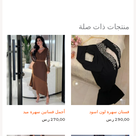
منتجات ذات صلة
فستان سهرة لون اسود
أجمل فساتين سهرة ميد
290,00
ر.س
270,00
ر.س