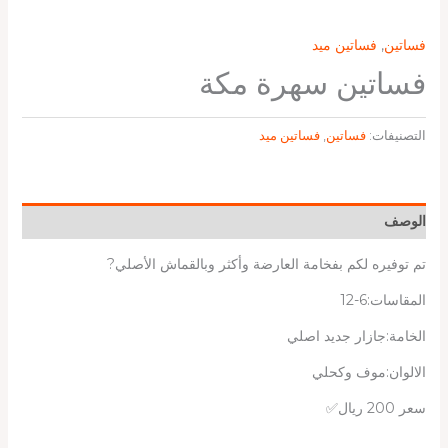
فساتين
,
فساتين ميد
فساتين سهرة مكة
التصنيفات:
فساتين
,
فساتين ميد
الوصف
تم توفيره لكم بفخامة العارضة وأكثر وبالقماش الأصلي?
المقاسات:6-12
الخامة:جازار جديد اصلي
الالوان:موف وكحلي
سعر 200 ريال✅