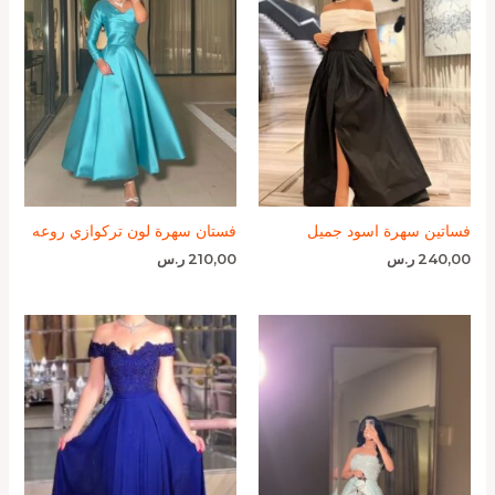
فساتين سهرة اسود جميل
فستان سهرة لون تركوازي روعه
240,00
ر.س
210,00
ر.س