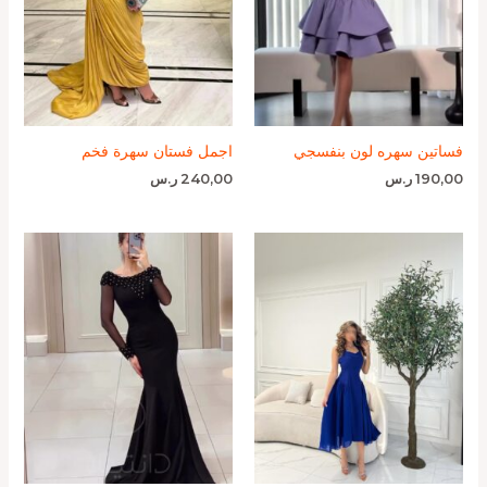
فساتين سهره لون بنفسجي
اجمل فستان سهرة فخم
190,00
ر.س
240,00
ر.س