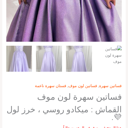
فساتين سهرة
,
فساتين لون موف
,
فستان سهرة ناعمة
فساتين سهرة لون موف
القماش : ميكادو روسي ، خرز لول
💜.
هذا المنتج غير متوفر في المخزون حالياً.