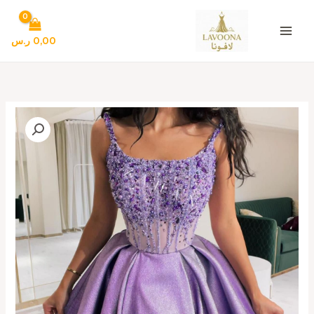
خطي
لى
لمحتوى
0,00
ر.س