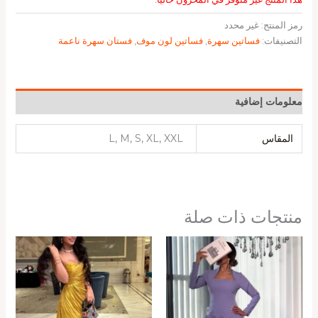
رمز المنتج:
غير محدد
التصنيفات:
فساتين سهرة
,
فساتين لون موف
,
فستان سهرة ناعمة
معلومات إضافية
المقاس
L, M, S, XL, XXL
منتجات ذات صلة