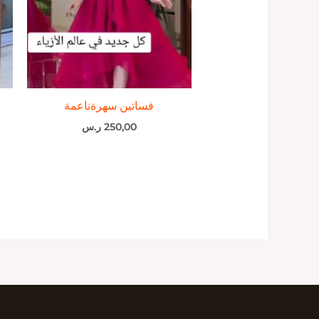
فساتين سهرةناعمة
250,00
ر.س