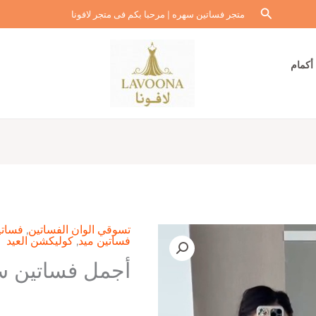
البحث
متجر فساتين سهره | مرحبا بكم فى متجر لافونا
أكمام
تسوقي الوان الفساتين
,
فساتي
فساتين ميد
,
كوليكشن العيد
أجمل فساتين س