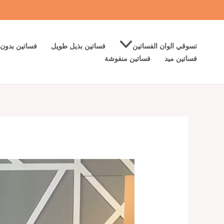
خطي
لى
لمحتوى
تسوقي الوان الفساتين
فساتين بذيل طويل
فساتين بدون 
فساتين ميد
فساتين منفوشة