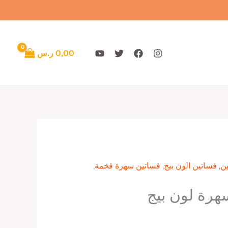
0,00
ر.س
ن
,
فساتين الون بيج
,
فساتين سهرة فخمة
,
هرة لون بيج