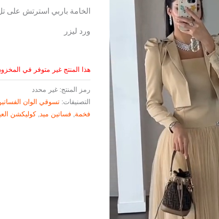
الخامة باربي استرتش على تل
ورد ليزر
هذا المنتج غير متوفر في المخزون 
رمز المنتج:
غير محدد
التصنيفات:
تسوقي الوان الفساتي
فخمة
,
فساتين ميد
,
كوليكشن العي