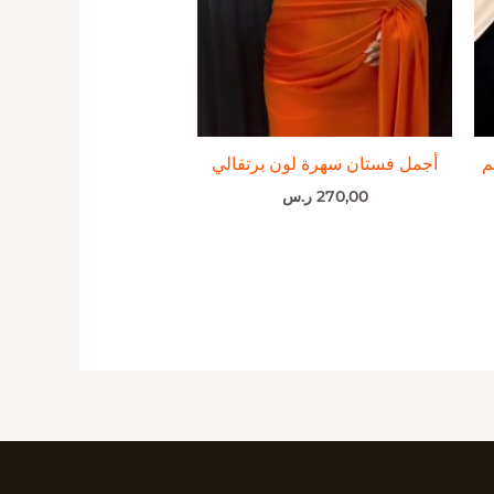
م
أجمل فستان سهرة لون برتقالي
270,00
ر.س