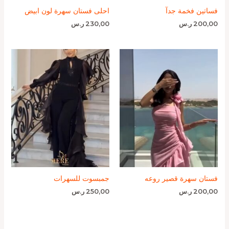
فساتين فخمة جدآ
احلى فستان سهرة لون ابيض
200,00
ر.س
230,00
ر.س
فستان سهرة قصير روعه
جمبسوت للسهرات
200,00
ر.س
250,00
ر.س