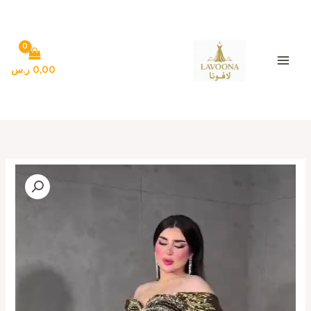
خطي
لى
لمحتوى
0,00
ر.س
كمية
فساتين
سهرة
لون
أسود
راقي
جدا