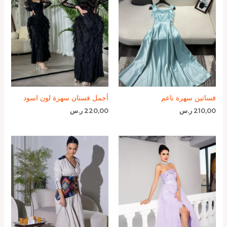
فساتين سهرة ناعم
أجمل فستان سهرة لون اسود
210,00
ر.س
220,00
ر.س