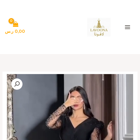
خطي
لى
لمحتوى
0,00
ر.س