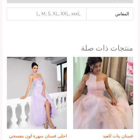
المقاس
L, M, S, XL, XXL, xxxL
منتجات ذات صلة
فستان بنات للعيد
احلى فستان سهرة لون بنفسجي