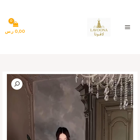
خطي
لى
لمحتوى
0,00
ر.س
كمية
أجمل
فساتين
سهرة
لون
اسود
طويلة