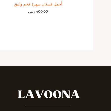
أجمل فستان سهرة فخم وانيق
400,00
ر.س
_______________________