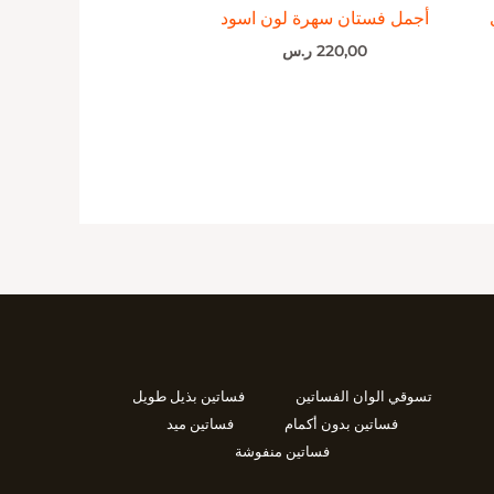
أجمل فستان سهرة لون اسود
220,00
ر.س
تسوقي الوان الفساتين
فساتين بذيل طويل
فساتين بدون أكمام
فساتين ميد
فساتين منفوشة