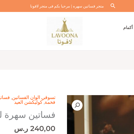
البحث
متجر فساتين سهره | مرحبا بكم فى متجر لافونا
أكمام
تسوقي الوان الفساتين
,
فساتي
فخمة
,
كوليكشن العيد
فساتين سهرة ل
240,00
ر.س