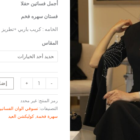
أجمل فساتين حفلا
فستان سهره فخم
الخامه : كريب باربي +تطري
المقاس
+
-
إضا
رمز المنتج:
غير محدد
التصنيفات:
تسوقي الوان الفساتي
سهرة فخمة
,
كوليكشن العيد