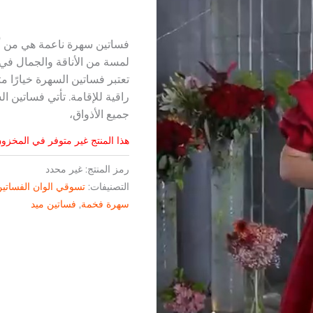
فساتين سهرة ناعمة هي من أه
لمسة من الأناقة والجمال في 
تعتبر فساتين السهرة خيارًا مث
راقية للإقامة. تأتي فساتين 
جميع الأذواق،
هذا المنتج غير متوفر في المخزون 
رمز المنتج:
غير محدد
التصنيفات:
تسوقي الوان الفساتي
سهرة فخمة
,
فساتين ميد