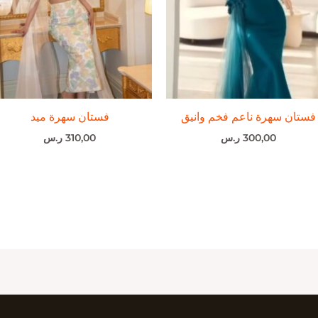
فستان سهرة ناعم فخم وانيق
فستان سهرة ميد
300,00
ر.س
310,00
ر.س