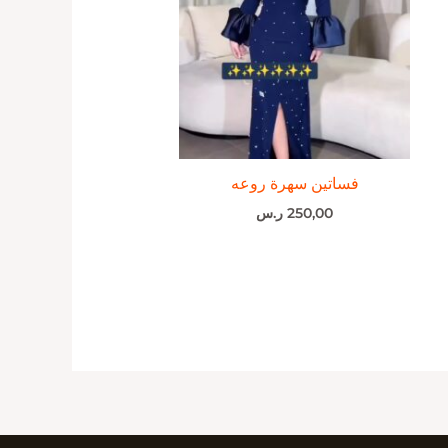
فساتين سهرة روعه
250,00
ر.س