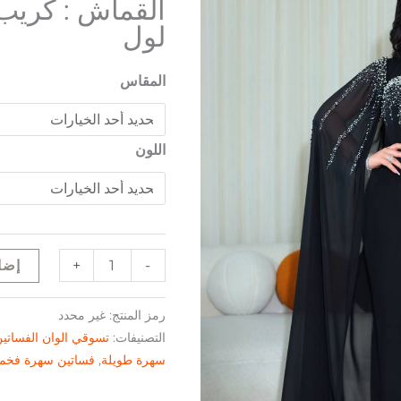
القماش : كريب
لول
المقاس
اللون
+
-
إضا
رمز المنتج:
غير محدد
التصنيفات:
تسوقي الوان الفساتي
سهرة طويلة
,
فساتين سهرة فخم