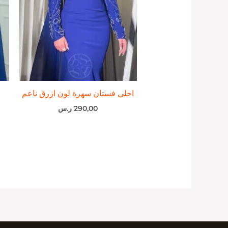
احلى فستان سهرة لون ازرق ناعم
290,00
ر.س