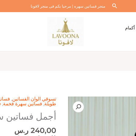
البحث
متجر فساتين سهره | مرحبا بكم فى متجر لافونا
أكمام
تسوقي الوان الفساتين
,
فساتي
طويلة
,
فساتين سهرة فخمة
,
ف
أجمل فساتين س
240,00
ر.س