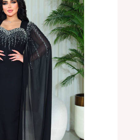
أسود
وازرق