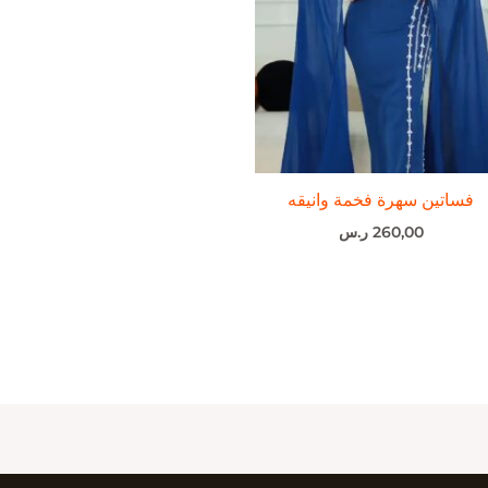
فساتين سهرة فخمة وانيقه
260,00
ر.س