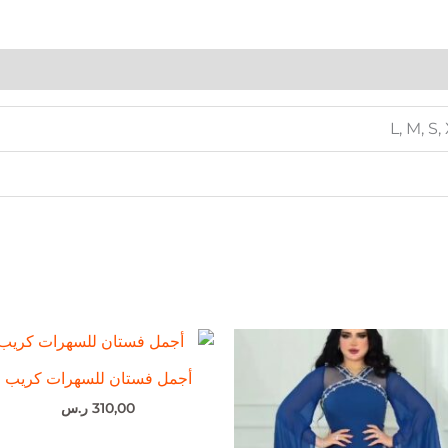
L, M, S,
أجمل فستان للسهرات كريب
310,00
ر.س