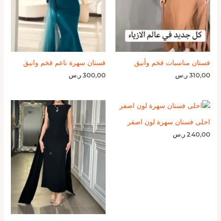
فستان مناسبات فخم وأنيق
فستان سهرة ناعم فخم وانيق
310,00
ر.س
300,00
ر.س
احلى فستان سهرة لون اصفر
240,00
ر.س