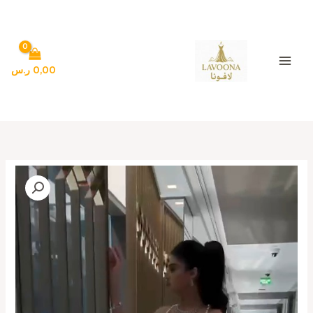
خطي
لى
لمحتوى
0,00
ر.س