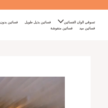
خطي
لى
لمحتوى
تسوقي الوان الفساتين
فساتين بذيل طويل
فساتين بدون 
فساتين ميد
فساتين منفوشة