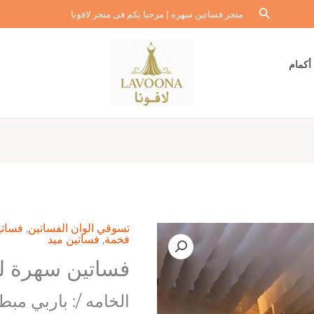
البحث
متجر فساتين سهره | مرحبا بكم فى متجر لافونا
أكمام
تسوقي الوان الفساتين
,
فساتي
فخمة
,
فساتين ميد
فساتين سهرة ل
الخامه /: باربي مبط