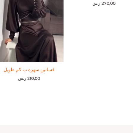
270,00
ر.س
فساتين سهرة ب كم طويل
210,00
ر.س