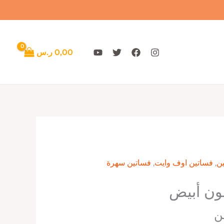
0,00
ر.س
ن
,
فساتين اوف وايت
,
فساتين سهرة
ون أبيض
ن