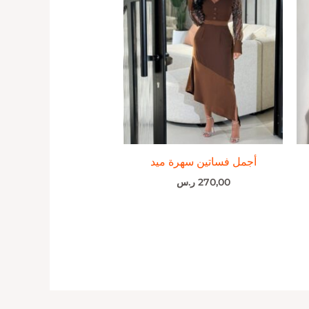
أجمل فساتين سهرة ميد
270,00
ر.س