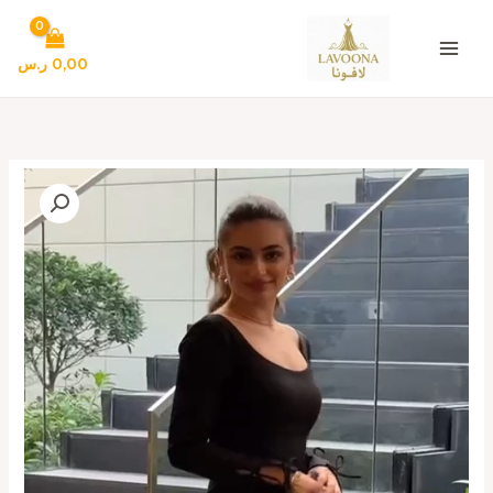
خطي
لى
لمحتوى
0,00
ر.س