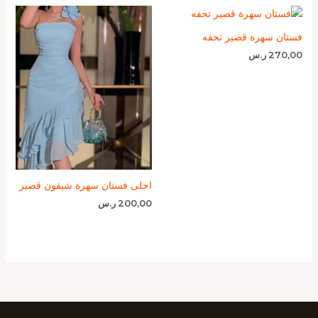
فستان سهرة قصير تحفه
270,00
ر.س
احلى فستان سهرة شيفون قصير
200,00
ر.س