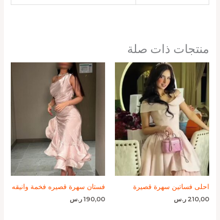
منتجات ذات صلة
احلى فساتين سهرة قصيرة
فستان سهرة قصيره فخمة وانيقه
210,00
ر.س
190,00
ر.س