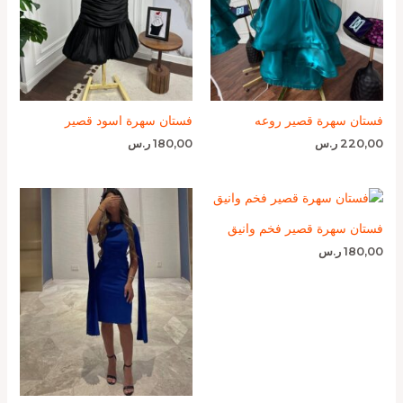
فستان سهرة قصير روعه
فستان سهرة اسود قصير
220,00
ر.س
180,00
ر.س
فستان سهرة قصير فخم وانيق
180,00
ر.س