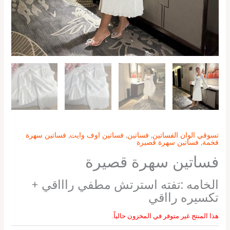
تسوقي الوان الفساتين
,
فساتين
,
فساتين اوف وايت
,
فساتين سهرة
فخمة
,
فساتين سهرة قصيرة
فساتين سهرة قصيرة
الخامه :تفته استرتش مطفي راااقي +
تكسيره رااقي
هذا المنتج غير متوفر في المخزون حالياً.