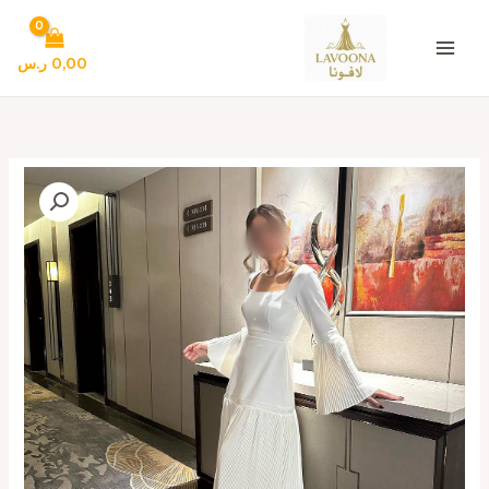
خطي
لى
لمحتوى
0,00
ر.س