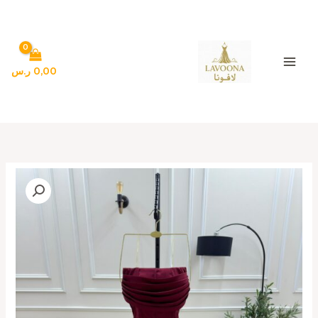
خطي
لى
لمحتوى
0,00
ر.س
كمية
فساتين
سهرة
فخمة
وانيقه