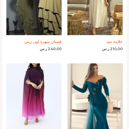
جلابية ميد
فستان سهرة لون زيتي
210,00
ر.س
240,00
ر.س