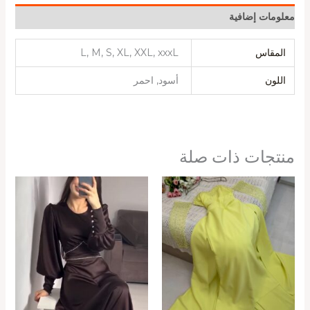
معلومات إضافية
المقاس
L, M, S, XL, XXL, xxxL
اللون
أسود, احمر
منتجات ذات صلة