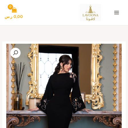
خطي
لى
لمحتوى
0,00
ر.س
كمية
أجمل
فساتين
سهرة
فخمة