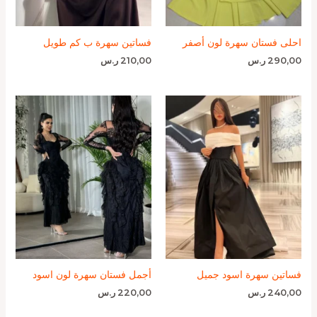
احلى فستان سهرة لون أصفر
فساتين سهرة ب كم طويل
290,00
ر.س
210,00
ر.س
فساتين سهرة اسود جميل
أجمل فستان سهرة لون اسود
240,00
ر.س
220,00
ر.س