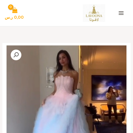
خطي
لى
لمحتوى
0,00
ر.س