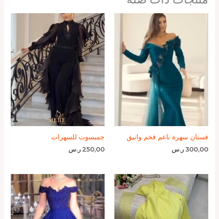
فستان سهرة ناعم فخم وانيق
جمبسوت للسهرات
300,00
ر.س
250,00
ر.س