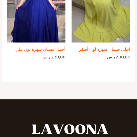
احلى فستان سهرة لون أصفر
أجمل فستان سهرة لون نيلي
290,00
ر.س
230,00
ر.س