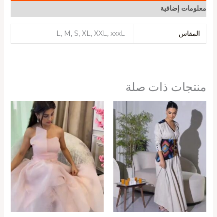
معلومات إضافية
المقاس
L, M, S, XL, XXL, xxxL
منتجات ذات صلة