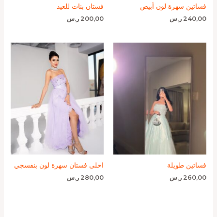
فساتين سهرة لون أبيض
فستان بنات للعيد
240,00
ر.س
200,00
ر.س
فساتين طويلة
احلى فستان سهرة لون بنفسجي
260,00
ر.س
280,00
ر.س