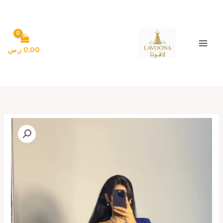
خطي
لى
لمحتوى
0,00
ر.س