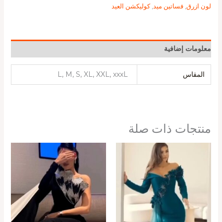
لون ازرق
,
فساتين ميد
,
كوليكشن العيد
معلومات إضافية
المقاس
L, M, S, XL, XXL, xxxL
منتجات ذات صلة