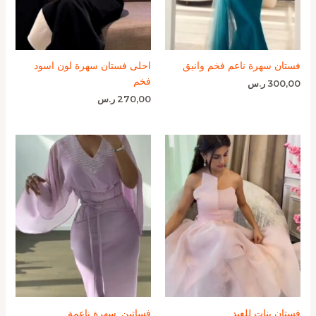
فستان سهرة ناعم فخم وانيق
احلى فستان سهرة لون اسود
فخم
300,00
ر.س
270,00
ر.س
فستان بنات للعيد
فساتين_سهرة ناعمة