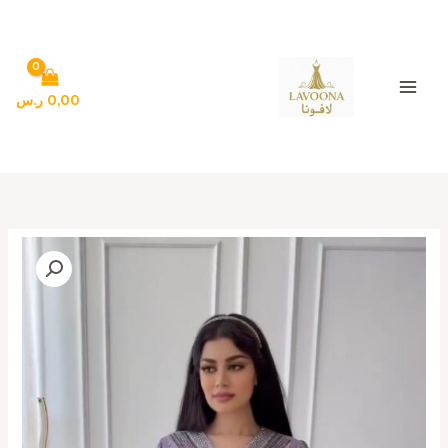
خطي
لى
لمحتوى
0,00
ر.س