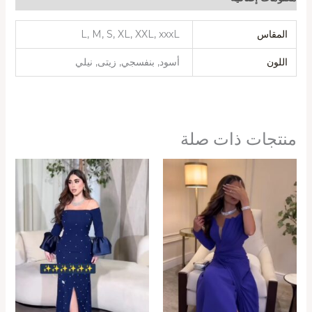
المقاس
L, M, S, XL, XXL, xxxL
اللون
أسود, بنفسجي, زيتى, نيلي
منتجات ذات صلة