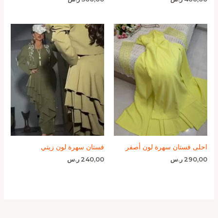
احلى فستان سهرة لون أصفر
فستان سهرة لون زيتي
290,00
ر.س
240,00
ر.س