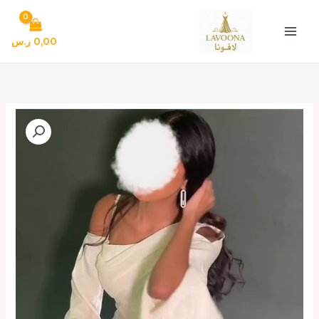
خطي
لى
لمحتوى
0,00
ر.س