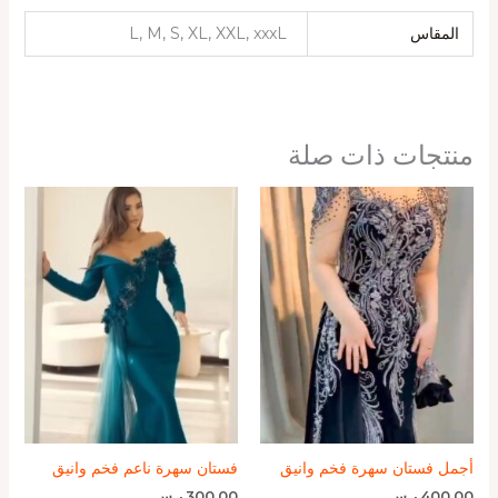
المقاس
L, M, S, XL, XXL, xxxL
منتجات ذات صلة
أجمل فستان سهرة فخم وانيق
فستان سهرة ناعم فخم وانيق
400,00
ر.س
300,00
ر.س