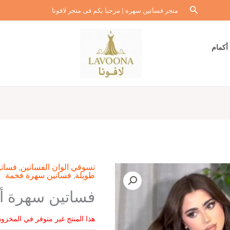
البحث
متجر فساتين سهره | مرحبا بكم فى متجر لافونا
أكمام
تسوقي الوان الفساتين
,
فساتي
طويلة
,
فساتين سهرة فخمة
فساتين سهرة أ
هذا المنتج غير متوفر في المخزون 