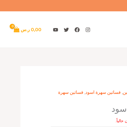
0,00
ر.س
ن
,
فساتين سهرة اسود
,
فساتين سهرة
سود
حالياً.