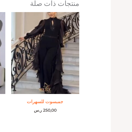
منتجات ذات صلة
جمبسوت للسهرات
250,00
ر.س