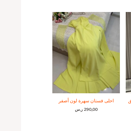
ق
احلى فستان سهرة لون أصفر
290,00
ر.س