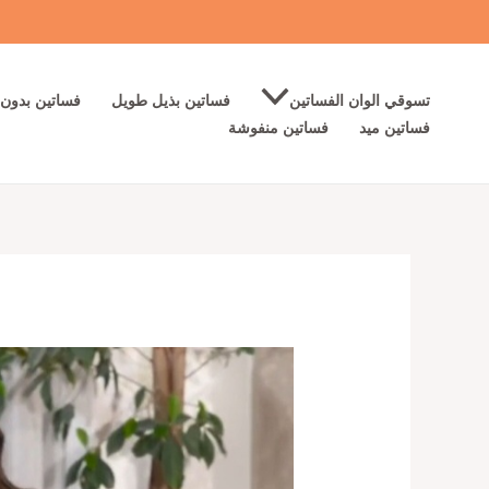
خطي
لى
لمحتوى
تسوقي الوان الفساتين
فساتين بذيل طويل
فساتين بدون 
فساتين ميد
فساتين منفوشة