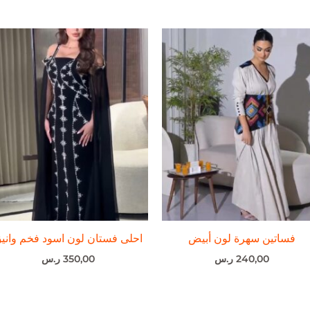
فساتين سهرة لون أبيض
احلى فستان لون اسود فخم واني
240,00
ر.س
350,00
ر.س