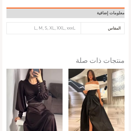
معلومات إضافية
المقاس
L, M, S, XL, XXL, xxxL
منتجات ذات صلة