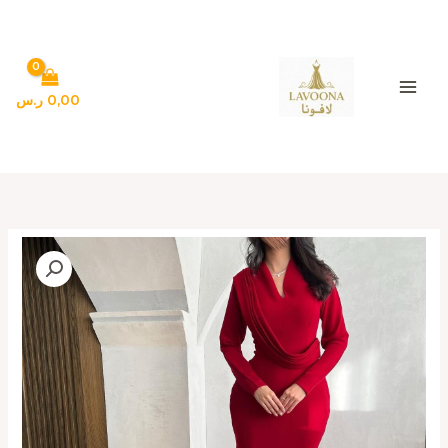
خطي
لى
لمحتوى
0,00
ر.س
كمية
فساتين_سهرة
حمراء
أنيقة