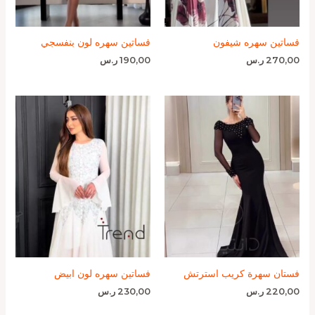
فساتين سهره شيفون
فساتين سهره لون بنفسجي
270,00
ر.س
190,00
ر.س
فستان سهرة كريب استرتش
فساتين سهره لون ابيض
220,00
ر.س
230,00
ر.س