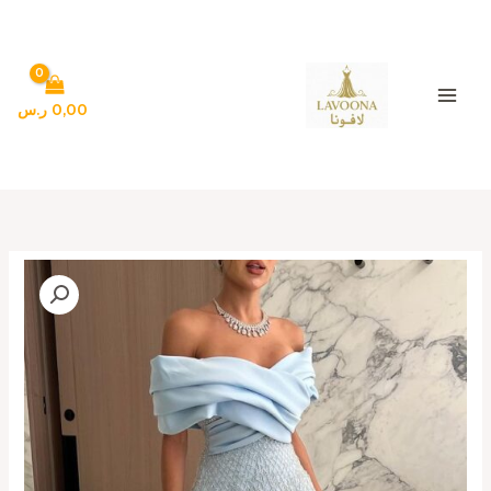
خطي
لى
لمحتوى
0,00
ر.س