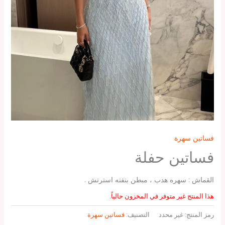
فساتين سهرة
فساتين حفلة
القماش : سهره هدب ، مبطن بتفته استرتش .
هذا المنتج غير متوفر في المخزون حالياً.
رمز المنتج:
غير محدد
التصنيف:
فساتين سهرة