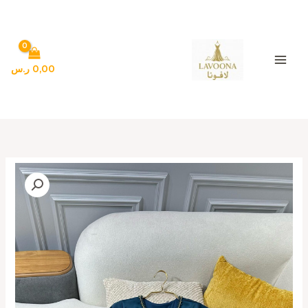
خطي
لى
لمحتوى
0,00
ر.س