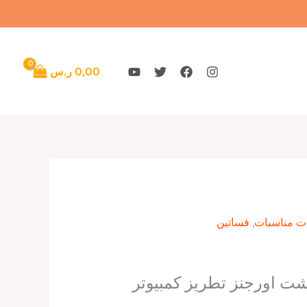
0,00
ر.س
ات مناسبات
,
فساتين
شت اورجنز تطريز كمبيوتر