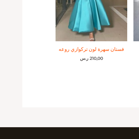
فستان سهرة لون تركوازي روعه
210,00
ر.س