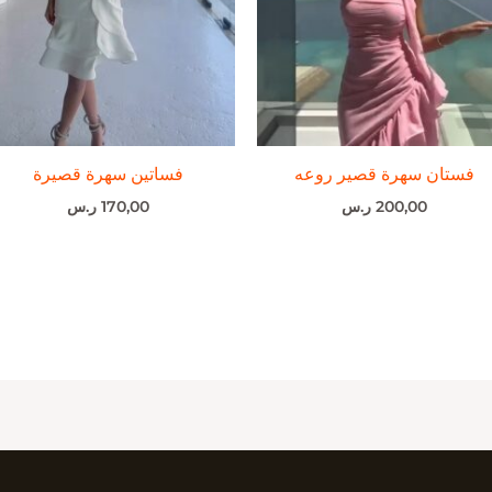
فستان سهرة قصير روعه
فساتين سهرة قصيرة
200,00
ر.س
170,00
ر.س