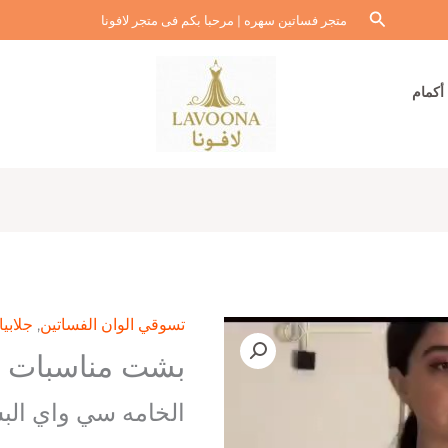
البحث
متجر فساتين سهره | مرحبا بكم فى متجر لافونا
أكمام
تسوقي الوان الفساتين
,
جلابي
بشت مناسبات
الخامه سي واي الب