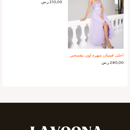
210,00
ر.س
احلى فستان سهرة لون بنفسجي
280,00
ر.س