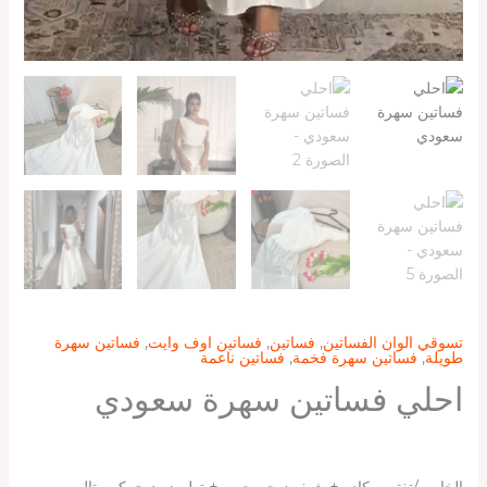
تسوقي الوان الفساتين
,
فساتين
,
فساتين اوف وايت
,
فساتين سهرة
طويلة
,
فساتين سهرة فخمة
,
فساتين ناعمة
احلي فساتين سهرة سعودي
الخامه /تفته ميكادو + شيفون جورجيت + تطريز يدوي كرستال