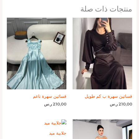
منتجات ذات صلة
فساتين سهرة ب كم طويل
فساتين سهرة ناعم
210,00
ر.س
210,00
ر.س
جلابية ميد