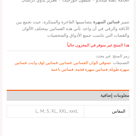
تتميز
فساتين السهرة
بتصاميمها الفاخرة والمبتكرة، حيث تجمع بين
الأناقة والرقي في آن واحد. تأتي هذه الفساتين بمختلف الألوان
والقصات التي تناسب جميع الأذواق والشخصيات.
هذا المنتج غير متوفر في المخزون حالياً.
رمز المنتج:
غير محدد
التصنيفات:
تسوقي الوان الفساتين
,
فساتين
,
فساتين اوف وايت
,
فساتين
سهرة طويلة
,
فساتين سهرة فخمة
,
فساتين ناعمة
معلومات إضافية
المقاس
L, M, S, XL, XXL, xxxL