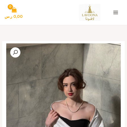
خطي
لى
لمحتوى
0,00
ر.س
كمية
اجمل
فساتين
سهره