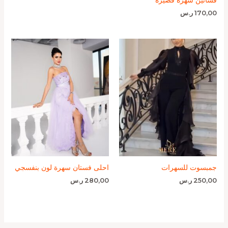
فساتين سهرة قصيرة
170,00
ر.س
جمبسوت للسهرات
احلى فستان سهرة لون بنفسجي
250,00
ر.س
280,00
ر.س