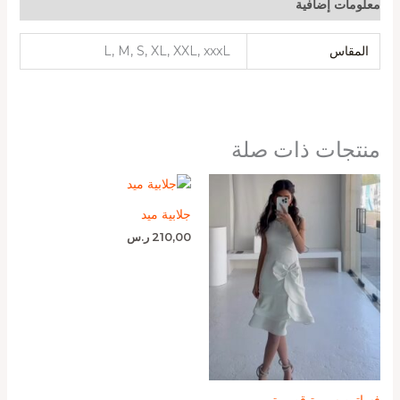
معلومات إضافية
المقاس
L, M, S, XL, XXL, xxxL
منتجات ذات صلة
جلابية ميد
210,00
ر.س