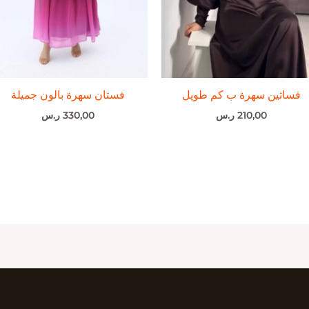
فساتين سهرة ب كم طويل
فستان سهرة بالون جميلة
210,00
ر.س
330,00
ر.س