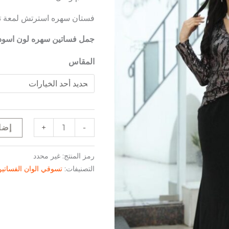
فستان سهره استرتش لمعة ت
جمل فساتين سهره لون اسود
المقاس
+
-
إضا
رمز المنتج:
غير محدد
التصنيفات:
تسوقي الوان الفساتي