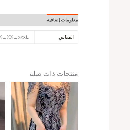
معلومات إضافية
المقاس
 XL, XXL, xxxL
منتجات ذات صلة