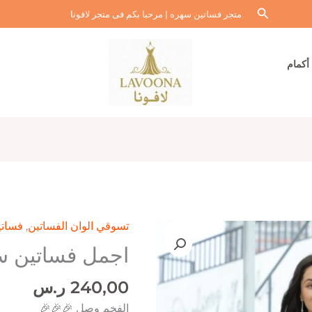
البحث
متجر فساتين سهره | مرحبا بكم فى متجر لافونا
أكمام
تسوقي الوان الفساتين
,
فساتي
اجمل فساتين س
240,00
ر.س
الفخم وصل 🎉🎉🎉