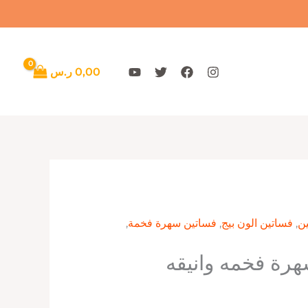
0,00
ر.س
ن
,
فساتين الون بيج
,
فساتين سهرة فخمة
,
رة فخمه وانيقه