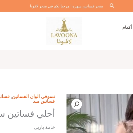
البحث
متجر فساتين سهره | مرحبا بكم فى متجر لافونا
أكمام
تسوقي الوان الفساتين
,
فساتي
فساتين ميد
أحلي فساتين سه
خامة باربي