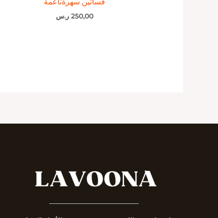
فساتين سهرةناعمة
250,00
ر.س
_______________________