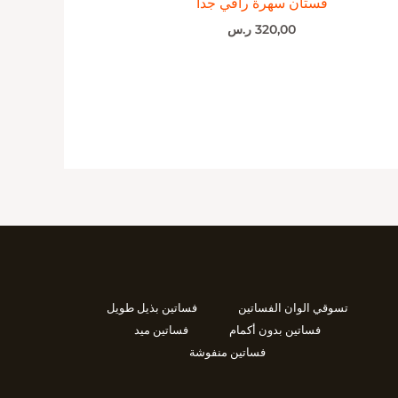
فستان سهرة راقي جدا
320,00
ر.س
تسوقي الوان الفساتين
فساتين بذيل طويل
فساتين بدون أكمام
فساتين ميد
فساتين منفوشة