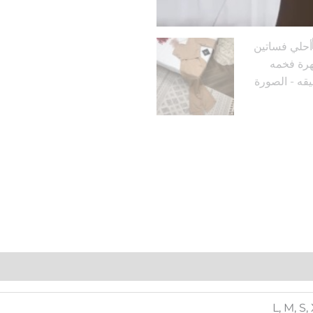
L, M, S,