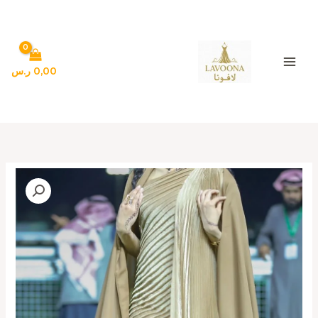
خطي
لى
لمحتوى
0,00
ر.س