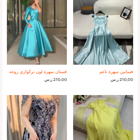
فساتين سهرة ناعم
فستان سهرة لون تركوازي روعه
210,00
ر.س
210,00
ر.س