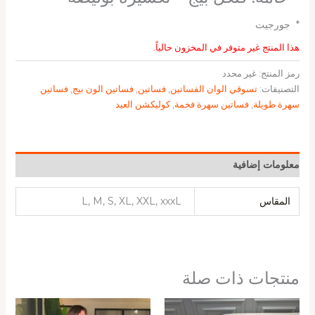
* ⁠ جورجيت
هذا المنتج غير متوفر في المخزون حالياً.
رمز المنتج:
غير محدد
التصنيفات:
تسوقي الوان الفساتين
,
فساتين
,
فساتين الون بيج
,
فساتين
سهرة طويلة
,
فساتين سهرة فخمة
,
كوليكشن العيد
معلومات إضافية
المقاس
L, M, S, XL, XXL, xxxL
منتجات ذات صلة