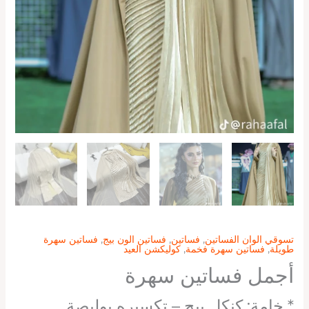
تسوقي الوان الفساتين
,
فساتين
,
فساتين الون بيج
,
فساتين سهرة
طويلة
,
فساتين سهرة فخمة
,
كوليكشن العيد
أجمل فساتين سهرة
* خامة: كنكل بيج – تكسيره بوليصة