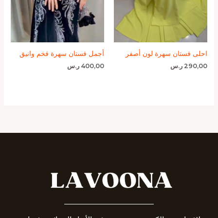
احلى فستان سهرة لون أصفر
أجمل فستان سهرة فخم وانيق
290,00
ر.س
400,00
ر.س
_______________________