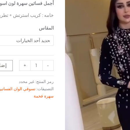
أجمل فساتين سهرة لون اسو
خامه : كريب استرتش + تطري
المقاس
+
-
إضا
رمز المنتج:
غير محدد
التصنيفات:
تسوقي الوان الفساتي
سهرة فخمة