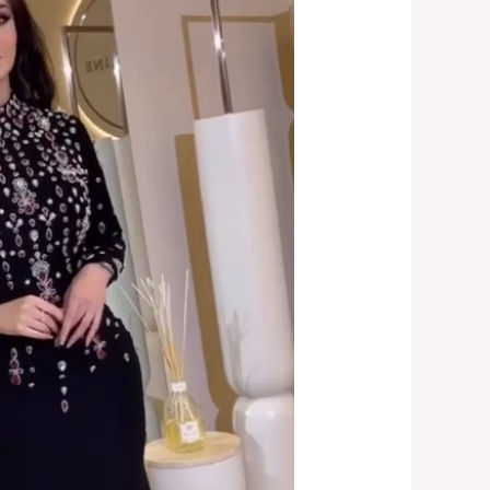
أسود
روعه