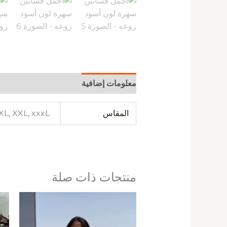
معلومات إضافية
المقاس
 XL, XXL, xxxL
منتجات ذات صلة