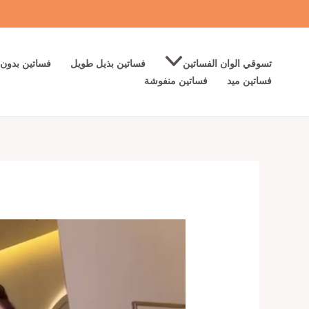
خطي
لى
لمحتوى
تسوقي الوان الفساتين
فساتين بذيل طويل
فساتين بدون 
فساتين ميد
فساتين منفوشة
كمية
أجمل
فساتين
سهرة
لون