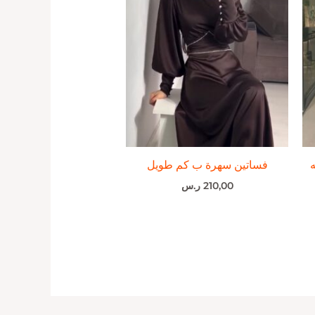
فساتين سهرة ب كم طويل
210,00
ر.س