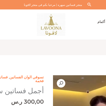
البحث
متجر فساتين سهره | مرحبا بكم فى متجر لافونا
أكمام
تسوقي الوان الفساتين
,
فساتي
فخمة
أجمل فساتين س
300,00
ر.س