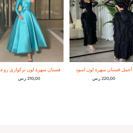
أجمل فستان سهرة لون اسود
فستان سهرة لون تركوازي روعه
220,00
ر.س
210,00
ر.س