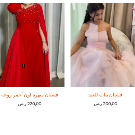
فستان بنات للعيد
فستان سهرة لون أحمر روعه
200,00
ر.س
220,00
ر.س