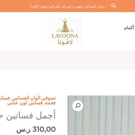
البحث
متجر فساتين سهره | مرحبا بكم فى متجر لافونا
أكمام
تسوقي الوان الفساتين
,
فساتي
فخمة
,
فساتين لون عنابي
أجمل فساتين ح
310,00
ر.س