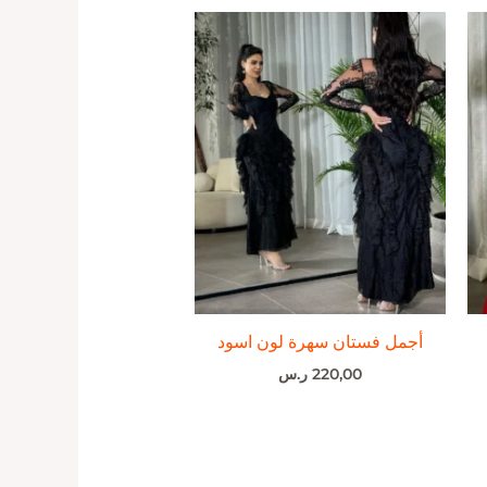
أجمل فستان سهرة لون اسود
220,00
ر.س