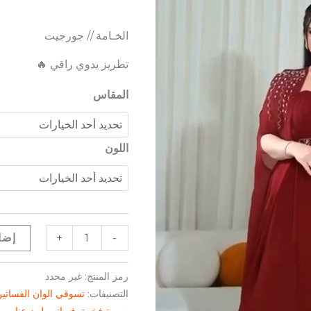
الخـامة // جورجيت
تطريز يدوي راقي 🔥
المقاس
اللون
+
-
إضا
رمز المنتج:
غير محدد
التصنيفات:
تسوقي الوان الفساتي