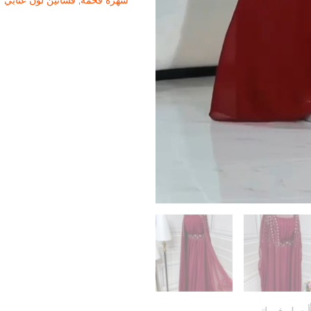
سهرة فخمة
,
فساتين لون عنابي