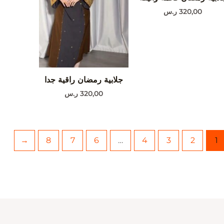
320,00
ر.س
جلابية رمضان راقية جدا
320,00
ر.س
←
8
7
6
…
4
3
2
1