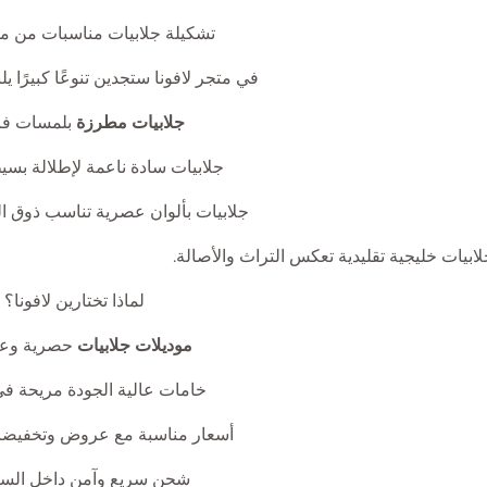
تشكيلة جلابيات مناسبات من متج
في متجر لافونا ستجدين تنوعًا كبيرًا يل
جلابيات مطرزة
بلمسات فا
جلابيات سادة ناعمة لإطلالة بسي
جلابيات بألوان عصرية تناسب ذوق ال
ابيات خليجية تقليدية تعكس التراث والأصالة.
لماذا تختارين لافونا؟
موديلات جلابيات
حصرية وعص
خامات عالية الجودة مريحة في
أسعار مناسبة مع عروض وتخفيضا
شحن سريع وآمن داخل السع