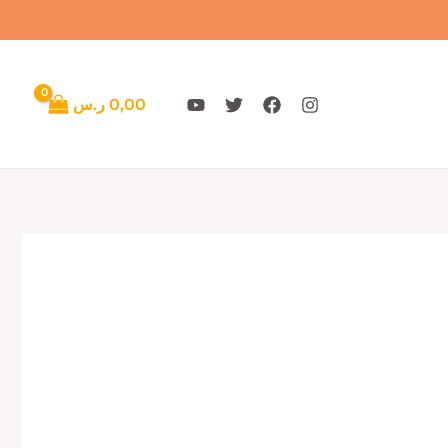
تم
الفرز
حسب
الأحدث
0,00
ر.س