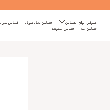
خطي
لى
لمحتوى
تسوقي الوان الفساتين
فساتين بذيل طويل
فساتين بدون 
فساتين ميد
فساتين منفوشة
ال
ج