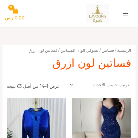
تم
خطي
الفر
لى
حس
الأح
لمحتوى
0,00
ر.س
الرئيسية
/
فساتين
/
تسوقي الوان الفساتين
/ فساتين لون ازرق
فساتين لون ازرق
عرض 1–14 من أصل 63 نتيجة