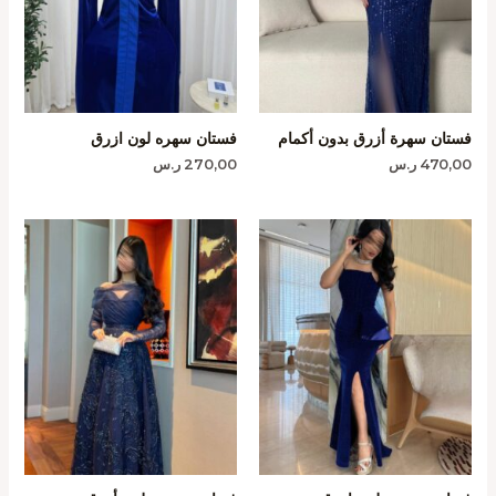
فستان سهرة أزرق بدون أكمام
فستان سهره لون ازرق
470,00
ر.س
270,00
ر.س