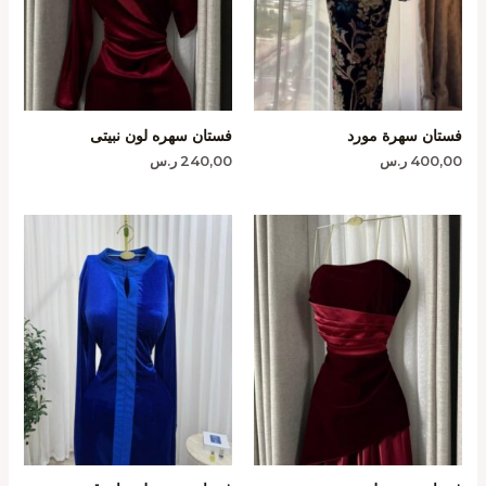
فستان سهرة مورد
فستان سهره لون نبيتى
400,00
ر.س
240,00
ر.س