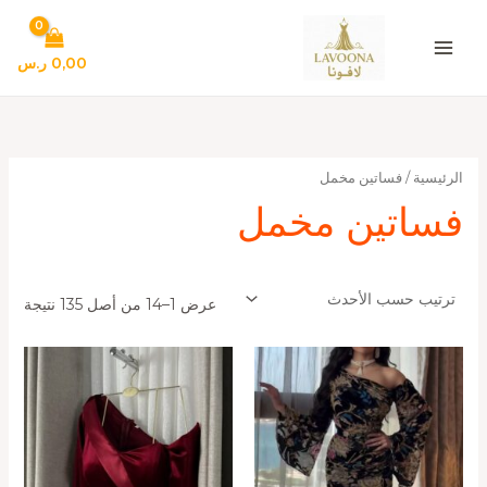
تم
خطي
الفر
لى
حس
الأح
لمحتوى
0,00
ر.س
الرئيسية
/ فساتين مخمل
فساتين مخمل
عرض 1–14 من أصل 135 نتيجة