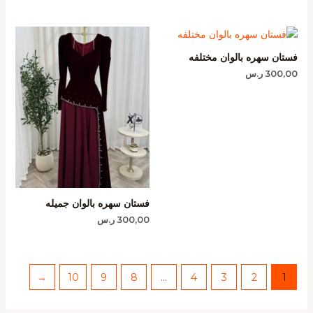
فستان سهره بالوان مختلفه
300,00
ر.س
فستان سهره بالوان جميله
300,00
ر.س
←
10
9
8
…
4
3
2
1