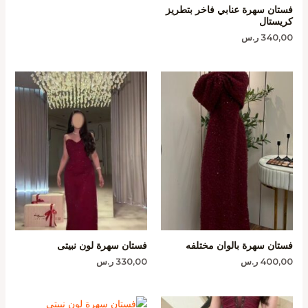
فستان سهرة عنابي فاخر بتطريز
كريستال
340,00
ر.س
فستان سهرة بالوان مختلفه
فستان سهرة لون نبيتى
400,00
ر.س
330,00
ر.س