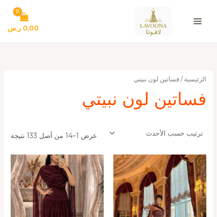
تم
خطي
الفر
لى
حس
الأح
لمحتوى
0,00
ر.س
الرئيسية
/ فساتين لون نبيتي
فساتين لون نبيتي
عرض 1–14 من أصل 133 نتيجة