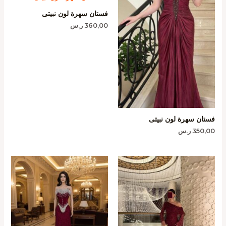
فستان سهرة لون نبيتى
360,00
ر.س
فستان سهرة لون نبيتى
350,00
ر.س