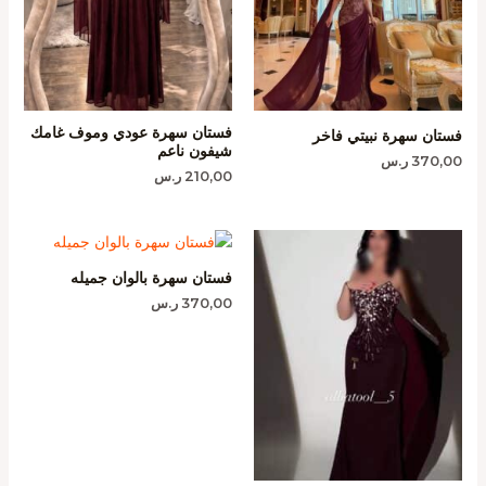
فستان سهرة عودي وموف غامك
فستان سهرة نبيتي فاخر
شيفون ناعم
370,00
ر.س
210,00
ر.س
فستان سهرة بالوان جميله
370,00
ر.س