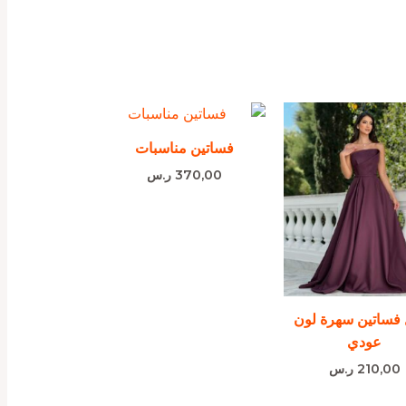
فساتين مناسبات
370,00
ر.س
فساتين سهرة لون
عودي
210,00
ر.س