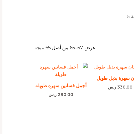
 5
عرض 57–65 من أصل 65 نتيجة
 سهرة بذيل طويل
أجمل فساتين سهرة طويلة
330,00
ر.س
290,00
ر.س