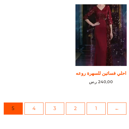
احلي فساتين للسهرة روعه
240,00
ر.س
5
4
3
2
1
→