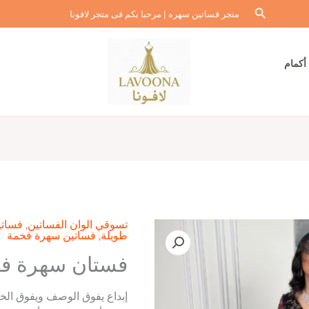
البحث
متجر فساتين سهره | مرحبا بكم فى متجر لافونا
أكمام
تسوقي الوان الفساتين
,
فساتي
طويلة
,
فساتين سهرة فخمة
فستان سهرة فخ
إبداع يفوق الوصف ويفوق الخ