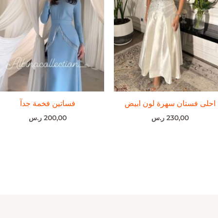
احلى فستان سهرة لون ابيض
فساتين فخمة جدآ
230,00
ر.س
200,00
ر.س