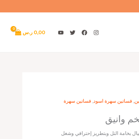
0,00
ر.س
ن
,
فساتين سهرة اسود
,
فساتين سهرة
م وانيق
يال بخامة التل وبتطريز إحترافي وشغل