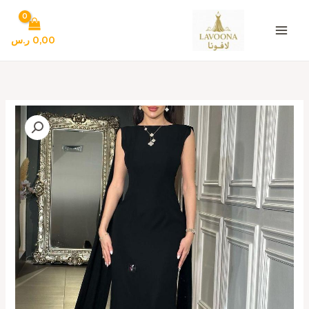
خطي
لى
لمحتوى
0,00
ر.س
كمية
فستان
سهرة
اسود
فخم
وانيق