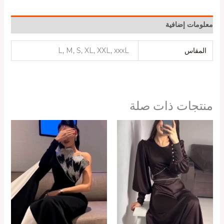
معلومات إضافية
المقاس
L, M, S, XL, XXL, xxxL
منتجات ذات صلة