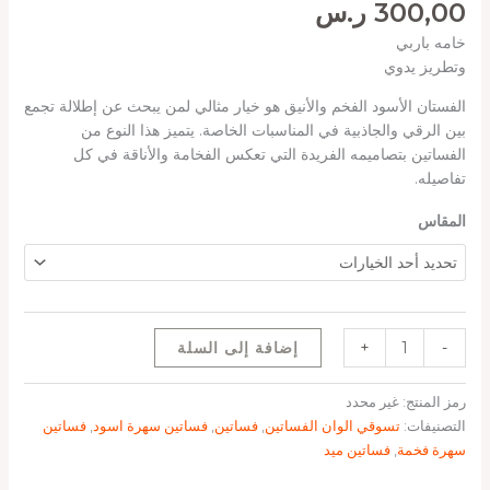
300,00
ر.س
خامه باربي
وتطريز يدوي
الفستان الأسود الفخم والأنيق هو خيار مثالي لمن يبحث عن إطلالة تجمع
بين الرقي والجاذبية في المناسبات الخاصة. يتميز هذا النوع من
الفساتين بتصاميمه الفريدة التي تعكس الفخامة والأناقة في كل
تفاصيله.
المقاس
-
+
إضافة إلى السلة
رمز المنتج:
غير محدد
التصنيفات:
تسوقي الوان الفساتين
,
فساتين
,
فساتين سهرة اسود
,
فساتين
سهرة فخمة
,
فساتين ميد