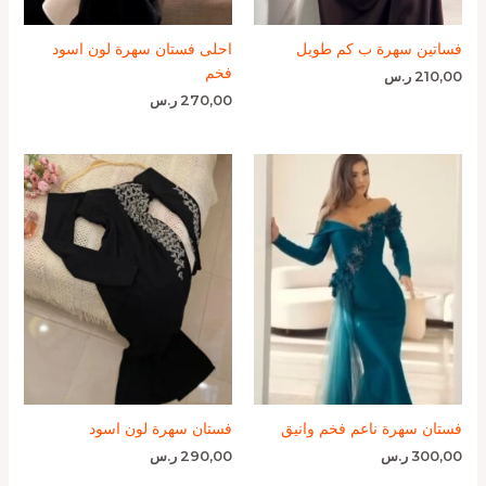
فساتين سهرة ب كم طويل
احلى فستان سهرة لون اسود
فخم
210,00
ر.س
270,00
ر.س
فستان سهرة ناعم فخم وانيق
فستان سهرة لون اسود
300,00
ر.س
290,00
ر.س