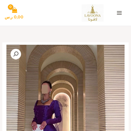
خطي
لى
لمحتوى
0,00
ر.س