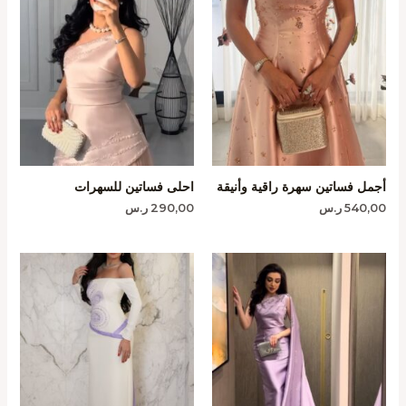
أجمل فساتين سهرة راقية وأنيقة
احلى فساتين للسهرات
540,00
ر.س
290,00
ر.س